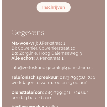
Inschrijven
Gegevens
Ma-woe-vrij:
J.Perkstraat 1
Di:
Colvenier, Colvenierstraat 1c
Do:
Zorglinie, Hoog Dalemseweg 3
Alle echo’s:
J. Perkstraat 1.
info@verloskundigepraktijkgorinchem.nl
Telefonisch spreekuur:
0183-799522
(Op
werkdagen tussen 12:00 en 13:00 uur)
Diensttelefoon:
085-7991921
(24 uur
per dag bereikbaar)
Hartjesspreekuur
: elke